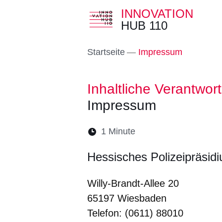
INNOVATION
HUB 110
Direkt zum Kopf der S
Direkt zum Inhalt
Direkt zum Fuß der Se
Startseite
Impressum
Inhaltliche Verantwor
Impressum
Lesedauer:
1 Minute
Öffnet sich in einem 
Öffnet sich in e
Öffnet sich
Öffnet 
Öf
Hessisches Polizeipräsidi
Willy-Brandt-Allee 20
65197 Wiesbaden
Telefon: (0611) 88010