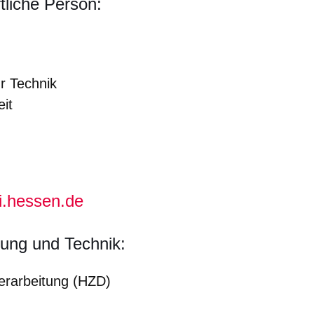
tliche Person:
r Technik
eit
i.hessen.de
zung und Technik:
erarbeitung (HZD)